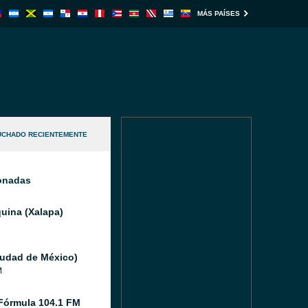
MÁS PAÍSES
UCHADO RECIENTEMENTE
ionadas
uina (Xalapa)
iudad de México)
M
Fórmula 104.1 FM