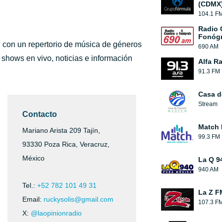
(CDMX
104.1 F
Radio 
Fonógr
 con un repertorio de música de géneros
690 AM
 shows en vivo, noticias e información
Alfa R
91.3 FM
Casa d
Stream
Contacto
Match
Mariano Arista 209 Tajín,
99.3 FM
93330 Poza Rica, Veracruz,
México
La Q 9
940 AM
Tel.:
+52 782 101 49 31
La Z F
Email:
ruckysolis@gmail.com
107.3 F
X:
@laopinionradio