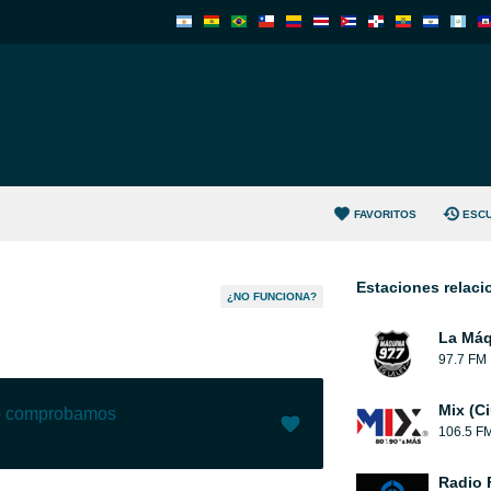
FAVORITOS
ESC
Estaciones relac
¿NO FUNCIONA?
La Máq
97.7 FM
Mix (C
lo comprobamos
106.5 F
Me gusta (
7
)
(
1
)
Radio 