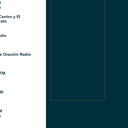
)
M
Centro y El
afo
adio
e Oración Radio
 FM
40
M
M