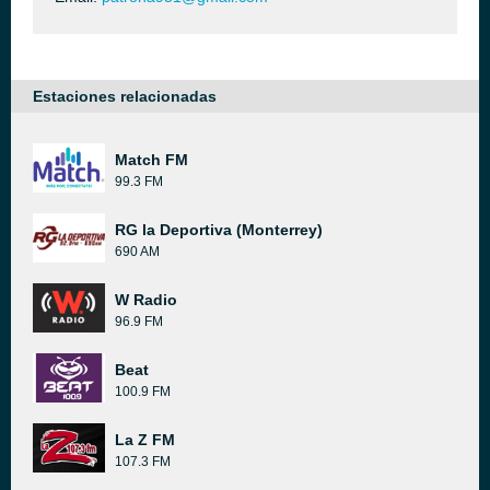
Estaciones relacionadas
Match FM
99.3 FM
RG la Deportiva (Monterrey)
690 AM
W Radio
96.9 FM
Beat
100.9 FM
La Z FM
107.3 FM