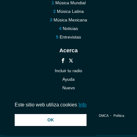
Música Mundial
Música Latina
Música Mexicana
Noticias
Entrevistas
Acerca
Incluir tu radio
Ayuda
Nuevo
Contáctenos
Este sitio web utiliza cookies
Info
© 2026 InstantAudio. Reservados todos los derechos. ・
DMCA
・
Política
OK
de privacidad