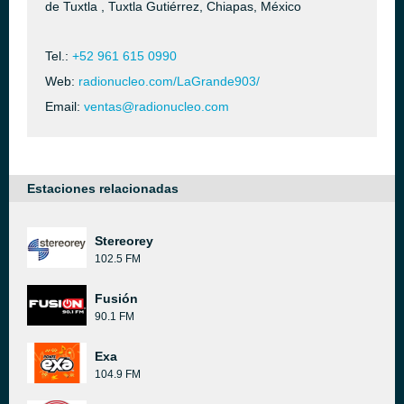
de Tuxtla , Tuxtla Gutiérrez, Chiapas, México
Tel.:
+52 961 615 0990
Web:
radionucleo.com/LaGrande903/
Email:
ventas@radionucleo.com
Estaciones relacionadas
Stereorey
102.5 FM
Fusión
90.1 FM
Exa
104.9 FM