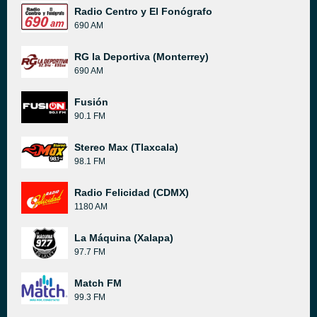
Radio Centro y El Fonógrafo
690 AM
RG la Deportiva (Monterrey)
690 AM
Fusión
90.1 FM
Stereo Max (Tlaxcala)
98.1 FM
Radio Felicidad (CDMX)
1180 AM
La Máquina (Xalapa)
97.7 FM
Match FM
99.3 FM