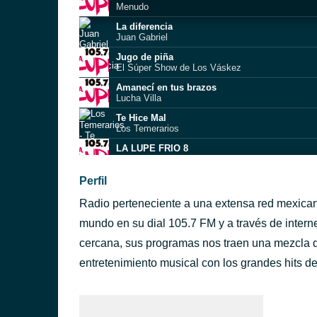
Menudo
La diferencia
Juan Gabriel
Jugo de piña
El Súper Show de Los Váskez
Amanecí en tus brazos
Lucha Villa
Te Hice Mal
Los Temerarios
LA LUPE FRIO 8
LA LUPE 105.7 FM
LA LUPE FRIO 6
Perfil
LA LUPE 105.7 FM
Radio perteneciente a una extensa red mexica
NO
ALEJANDRO FDZ
mundo en su dial 105.7 FM y a través de inter
Nada Personal
cercana, sus programas nos traen una mezcla d
Haila
entretenimiento musical con los grandes hits de
CUANDO ESTOY CONTIGO
DIANA VANONI Y JUAN PABLO MANZANERO