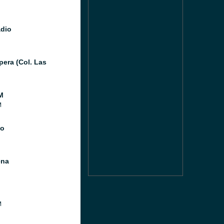
adio
pera (Col. Las
M
M
io
ena
M