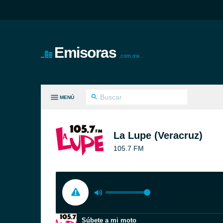
Emisoras
.com.mx
MENÚ
S GÉNEROS
La Lupe (Veracruz)
105.7 FM
Súbete a mi moto