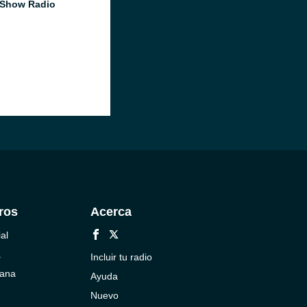
 Show Radio
ros
Acerca
al
a
Incluir tu radio
cana
Ayuda
Nuevo