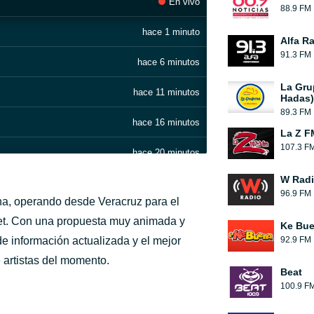
En vivo
88.9 FM
hace 1 minuto
Alfa R
91.3 FM
hace 6 minutos
La Gru
hace 11 minutos
Hadas)
89.3 FM
hace 16 minutos
La Z F
107.3 F
hace 20 minutos
W Rad
hace 25 minutos
96.9 FM
na, operando desde Veracruz para el
hace 33 minutos
net. Con una propuesta muy animada y
Ke Bu
e información actualizada y el mejor
92.9 FM
hace 52 minutos
 artistas del momento.
Beat
hace 56 minutos
100.9 F