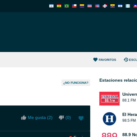
FAVORITOS
ESC
Estaciones relac
¿NO FUNCIONA?
Univer
88.1 FM
El Her
Me gusta (
2
)
(
0
)
98.5 FM
88.9 No