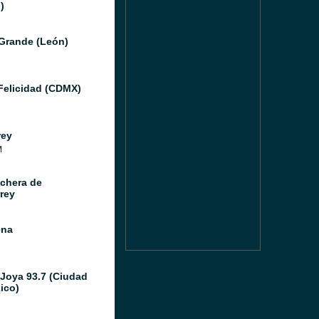
)
Grande (León)
Felicidad (CDMX)
rey
M
chera de
rey
ena
 Joya 93.7 (Ciudad
ico)