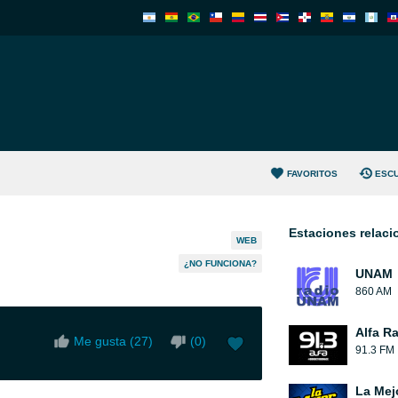
FAVORITOS
ESC
Estaciones relac
WEB
¿NO FUNCIONA?
UNAM
860 AM
Alfa R
Me gusta (
27
)
(
0
)
91.3 FM
La Mej