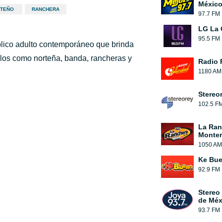
México
TEÑO
RANCHERA
97.7 FM
LG La 
95.5 FM
blico adulto contemporáneo que brinda
ilos como norteña, banda, rancheras y
Radio 
1180 AM
Stereo
102.5 F
La Ran
Monter
1050 AM
Ke Bu
92.9 FM
Stereo
de Méx
93.7 FM