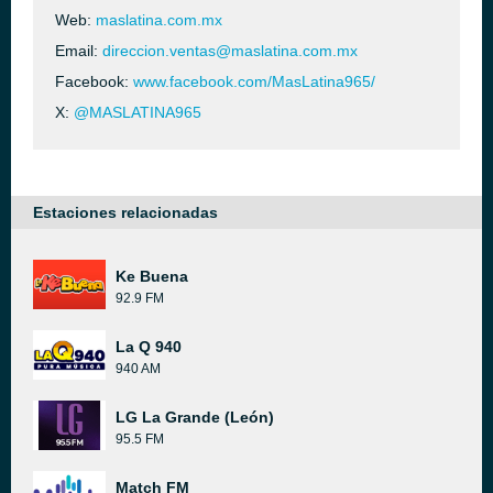
Web:
maslatina.com.mx
Email:
direccion.ventas@maslatina.com.mx
Facebook:
www.facebook.com/MasLatina965/
X:
@MASLATINA965
Estaciones relacionadas
Ke Buena
92.9 FM
La Q 940
940 AM
LG La Grande (León)
95.5 FM
Match FM