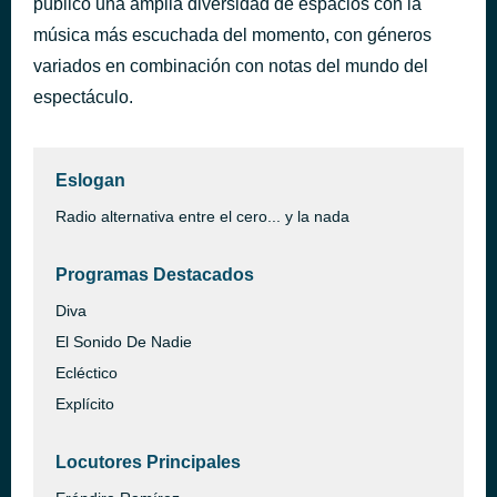
público una amplia diversidad de espacios con la
Black Or White
música más escuchada del momento, con géneros
hace 40 minutos
Michael Jackson
variados en combinación con notas del mundo del
espectáculo.
Eslogan
Radio alternativa entre el cero... y la nada
Programas Destacados
Diva
El Sonido De Nadie
Ecléctico
Explícito
Locutores Principales