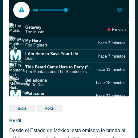
Getaway
En vivo
The Music
My Hero
hace 3 minutos
Foo Fighters
I Am Here to Save Your Life
hace 7 minutos
Bush
This Beard Came Here to Party (feat. Billy F Gibbons)
hace 11 minutos
Tim Montana and The Shrednecks
Belladonna
hace 18 minutos
Ra Ra Riot
Multicolor
hace 22 minutos
Enriq
Sirena de mediodía
hace 26 minutos
INDIE
ROCK
El Columpio Asesino
En el Lago
Perfil
hace 30 minutos
Los Coronas;Jairo Zavala ''Depedro'';Jacob Valenzuela
Desde el Estado de México, esta emisora le brinda al
exit girl
hace 35 minutos
ratbag