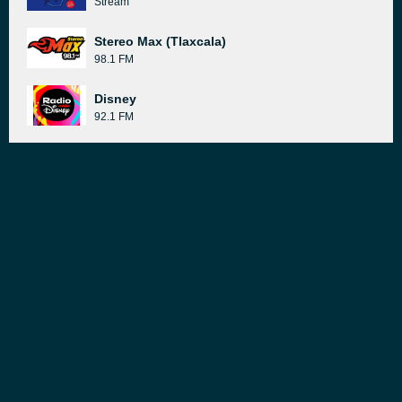
Stream
Stereo Max (Tlaxcala)
98.1 FM
Disney
92.1 FM