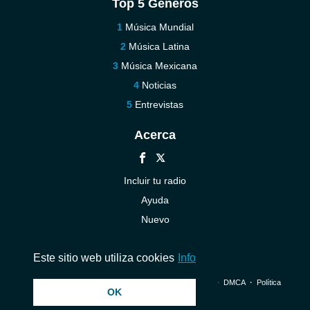
Top 5 Géneros
Música Mundial
Música Latina
Música Mexicana
Noticias
Entrevistas
Acerca
Incluir tu radio
Ayuda
Nuevo
Contáctenos
Este sitio web utiliza cookies
Info
© 2026 InstantAudio. Reservados todos los derechos. ・
DMCA
・
Política
OK
de privacidad