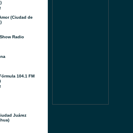
)
M
Amor (Ciudad de
)
 Show Radio
ena
Fórmula 104.1 FM
)
M
Ciudad Juárez
hua)