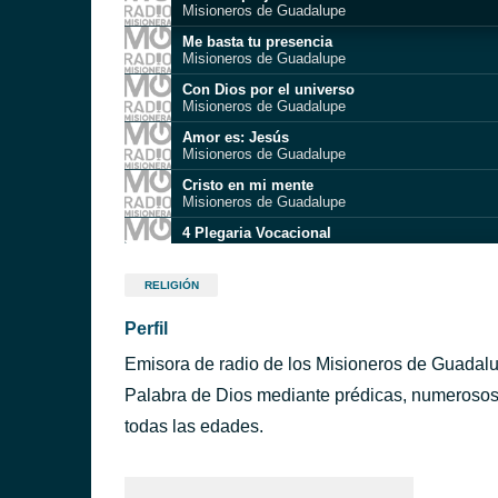
Misioneros de Guadalupe
Me basta tu presencia
Misioneros de Guadalupe
Con Dios por el universo
Misioneros de Guadalupe
Amor es: Jesús
Misioneros de Guadalupe
Cristo en mi mente
Misioneros de Guadalupe
4 Plegaria Vocacional
4 Plegaria Vocacional
Cristo, yo ¡te amo!
RELIGIÓN
Misioneros de Guadalupe
Perfil
Luces Camara y Misión con Chelo
Luces Camara y Misión con Chelo
Emisora de radio de los Misioneros de Guadalup
María eres Tú
Misioneros de Guadalupe
Palabra de Dios mediante prédicas, numerosos
Juntos con el Señor
todas las edades.
Misioneros de Guadalupe