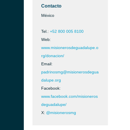
Contacto
México
Tel.:
+52 800 005 8100
Web:
www.misionerosdeguadalupe.o
rg/donacion/
Email:
padrinosmg@misionerosdegua
dalupe.org
Facebook:
www.facebook.com/misioneros
deguadalupe/
X:
@misionerosmg