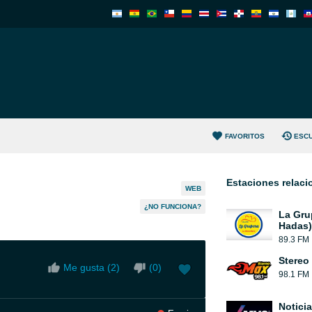
FAVORITOS
ESC
Estaciones relac
WEB
¿NO FUNCIONA?
La Gru
Hadas)
89.3 FM
Stereo
Me gusta (
2
)
(
0
)
98.1 FM
Notici