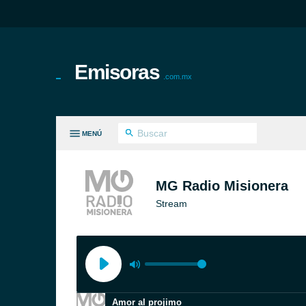
Emisoras
.com.mx
MENÚ
S GÉNEROS
MG Radio Misionera
Stream
Amor al projimo