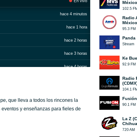
En vivo
México
102.5 F
hace 4 minutos
Radio 
México
hace 1 hora
95.3 FM
Panda
hace 2 horas
Stream
hace 3 horas
Ke Bu
92.9 FM
hace 4 horas
Radio 
hace 4 horas
(CDMX
104.1 F
hace 5 horas
Fusión
e, que lleva a todos los rincones la
90.1 FM
hace 6 horas
 eventos y enseñanzas para fieles de
La Z (
hace 7 horas
Chihua
720 AM