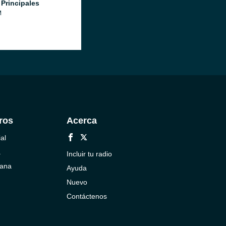
 Principales
M
ros
Acerca
al
a
Incluir tu radio
cana
Ayuda
Nuevo
Contáctenos