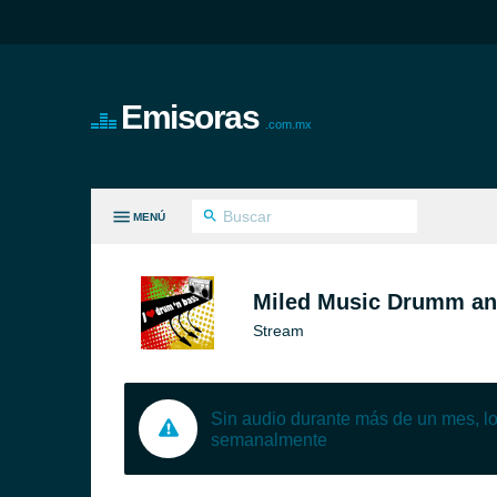
Emisoras
.com.mx
MENÚ
S GÉNEROS
Miled Music Drumm an
Stream
Sin audio durante más de un mes, 
semanalmente