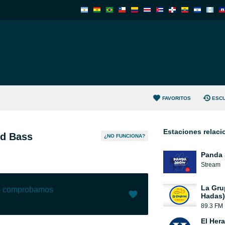
FAVORITOS
ESC
Estaciones relac
d Bass
¿NO FUNCIONA?
Panda
Stream
La Gru
lo comprobamos
Hadas)
89.3 FM
Me gusta (
1
)
(
0
)
El Her