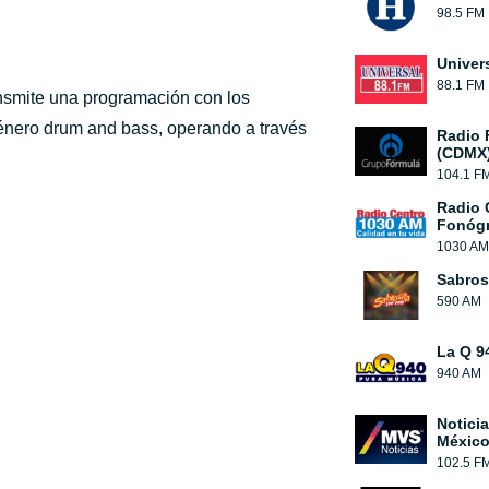
98.5 FM
Univer
88.1 FM
nsmite una programación con los
énero drum and bass, operando a través
Radio 
(CDMX
104.1 F
Radio 
Fonógr
1030 AM
Sabros
590 AM
La Q 9
940 AM
Notici
México
102.5 F