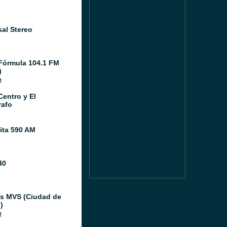
sal Stereo
Fórmula 104.1 FM
)
M
Centro y El
afo
ita 590 AM
40
as MVS (Ciudad de
)
M