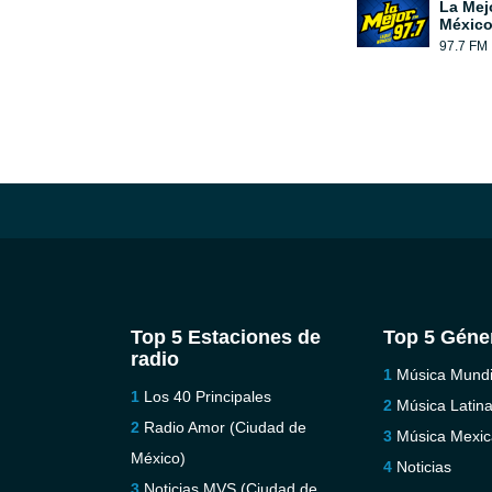
La Mej
México
97.7 FM
Top 5 Estaciones de
Top 5 Géne
radio
Música Mundi
Los 40 Principales
Música Latin
Radio Amor (Ciudad de
Música Mexi
México)
Noticias
Noticias MVS (Ciudad de