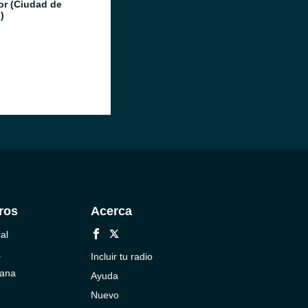
or (Ciudad de
)
ros
Acerca
al
a
Incluir tu radio
cana
Ayuda
Nuevo