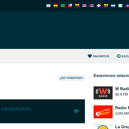
FAVORITOS
ESC
Estaciones relac
¿NO FUNCIONA?
W Rad
96.9 FM
Radio 
lo comprobamos
1180 AM
Me gusta (
4
)
(
0
)
La Gru