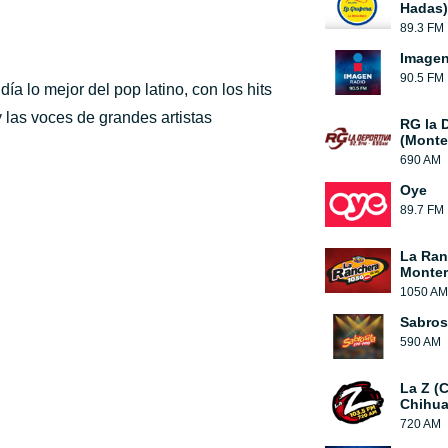
Hadas)
89.3 FM
Image
90.5 FM
a lo mejor del pop latino, con los hits
 las voces de grandes artistas
RG la 
(Monte
690 AM
Oye
89.7 FM
La Ran
Monter
1050 AM
Sabros
590 AM
La Z (
Chihua
720 AM