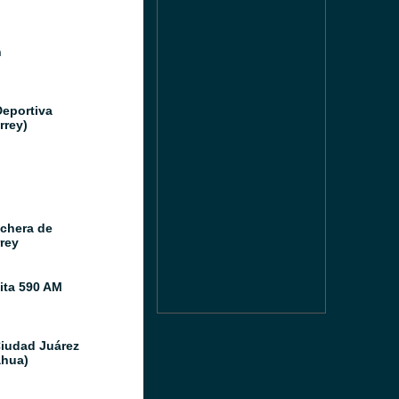
n
Deportiva
rrey)
chera de
rey
ita 590 AM
Ciudad Juárez
hua)