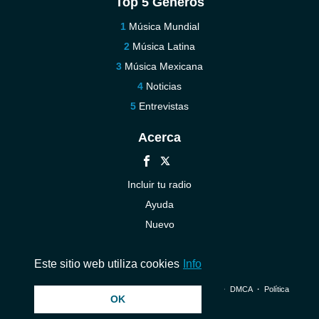
Top 5 Géneros
Música Mundial
Música Latina
Música Mexicana
Noticias
Entrevistas
Acerca
Incluir tu radio
Ayuda
Nuevo
Contáctenos
Este sitio web utiliza cookies
Info
© 2026 InstantAudio. Reservados todos los derechos. ・
DMCA
・
Política
OK
de privacidad