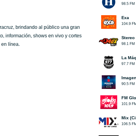
98.5 FM
Exa
104.9 F
acruz, brindando al público una gran
o, información, shows en vivo y cortes
Stereo
 en línea.
98.1 FM
La Máq
97.7 FM
Image
90.5 FM
FM Glo
101.9 F
Mix (C
106.5 F