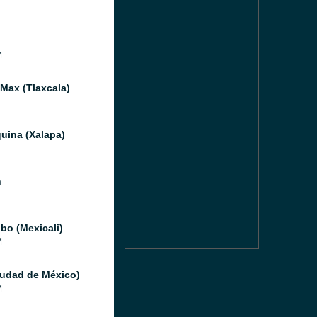
M
 Max (Tlaxcala)
uina (Xalapa)
n
bo (Mexicali)
M
iudad de México)
M