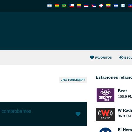
FAVORITOS
ESC
Estaciones relac
¿NO FUNCIONA?
Beat
100.9 F
W Rad
lo comprobamos
96.9 FM
Me gusta (
1
)
(
0
)
El Her