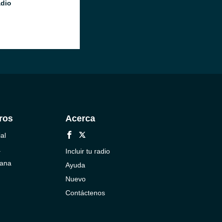
adio
ros
Acerca
al
a
Incluir tu radio
cana
Ayuda
Nuevo
Contáctenos