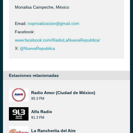
Monalisa Campeche, México
Email:
noprivatizacion@gmail.com
Facebook:
www.facebook.com/RadioLaNuevaRepublica/
X:
@NuevaRepublica
Estaciones relacionadas
Radio Amor (Ciudad de México)
95.3 FM
Alfa Radio
91.3 FM
La Rancherita del Aire