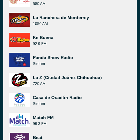
580 AM
La Ranchera de Monterrey
1050 AM
Ke Buena
92.9 FM
Panda Show Radio
Stream
La Z (Ciudad Juárez Chihuahua)
720 AM
Casa de Oración Radio
Stream
Match FM
99.3 FM
Beat