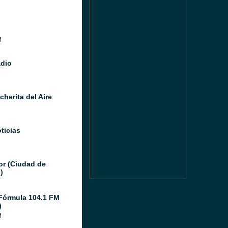
M
adio
herita del Aire
ticias
or (Ciudad de
)
Fórmula 104.1 FM
)
M