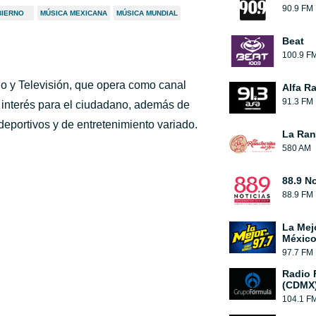
90.9 FM
IERNO
MÚSICA MEXICANA
MÚSICA MUNDIAL
Beat
100.9 F
 y Televisión, que opera como canal
Alfa R
91.3 FM
e interés para el ciudadano, además de
deportivos y de entretenimiento variado.
La Ranc
580 AM
88.9 No
88.9 FM
La Mej
México
97.7 FM
Radio 
(CDMX
104.1 F