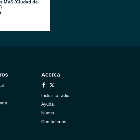
as MVS (Ciudad de
)
M
ros
Acerca
al
a
Incluir tu radio
cana
Ayuda
Nuevo
Contáctenos