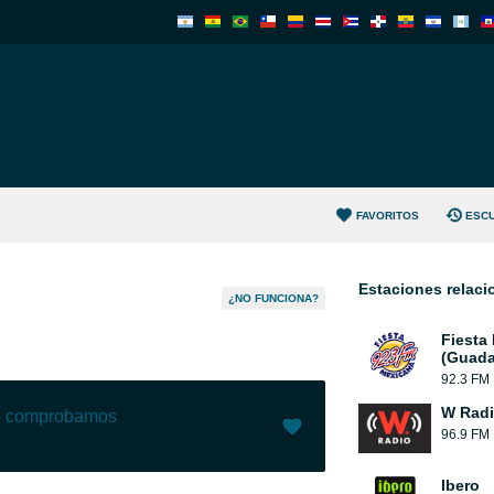
FAVORITOS
ESC
Estaciones relac
¿NO FUNCIONA?
Fiesta
(Guada
92.3 FM
W Rad
lo comprobamos
96.9 FM
Me gusta (
160
)
(
8
)
Ibero