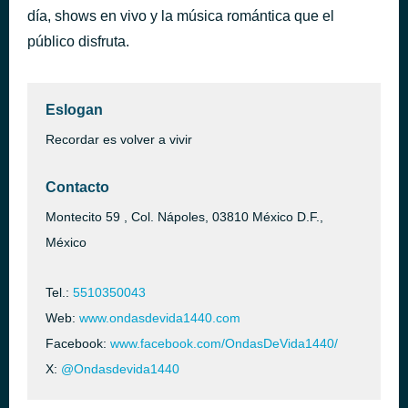
día, shows en vivo y la música romántica que el
oh moradora - Remix
hace 32 minutos
Mera Dj
público disfruta.
Eslogan
Recordar es volver a vivir
Contacto
Montecito 59 , Col. Nápoles, 03810 México D.F.,
México
Tel.:
5510350043
Web:
www.ondasdevida1440.com
Facebook:
www.facebook.com/OndasDeVida1440/
X:
@Ondasdevida1440