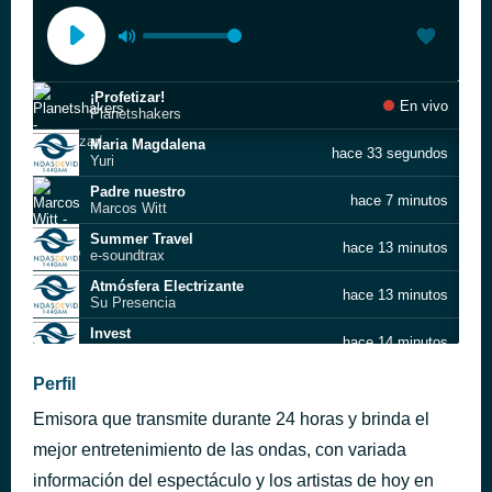
¡Profetizar!
En vivo
Planetshakers
Maria Magdalena
hace 33 segundos
Yuri
Padre nuestro
hace 7 minutos
Marcos Witt
Summer Travel
hace 13 minutos
e-soundtrax
Atmósfera Electrizante
hace 13 minutos
Su Presencia
Invest
hace 14 minutos
Igor Khainskyi
Mi Gozo (Live)
Perfil
hace 19 minutos
Barak
Emisora que transmite durante 24 horas y brinda el
Imagina
hace 25 minutos
Un Corazón
mejor entretenimiento de las ondas, con variada
Summer Travel
información del espectáculo y los artistas de hoy en
hace 32 minutos
e-soundtrax