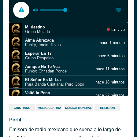
Mi destino
En vivo
Grupo Mojado
Alma Abrazada
hace 1 minuto
Funky; Ibraim Rivas
Esperar En Ti
hace 5 minutos
Grupo Respaldo
Aunque No Te Vea
hace 11 minutos
Funky; Christian Ponce
El Señor Es Mi Luz
hace 18 minutos
Pura Banda Cristiana; Puro Gozo
Valió la Pena
hace 22 minutos
Jose "Papo" Rivera
Hasta El Mas Hombre Se Dobla
hace 27 minutos
CRISTIANO
MÚSICA LATINA
MÚSICA MUNDIAL
RELIGIÓN
Banda Cristiana Advertencia; Grupo Respaldo
Me Sostiene
Perfil
hace 32 minutos
Jay Kalyl
Emisora de radio mexicana que suena a lo largo de
Lágrimas en Sus Manos
hace 38 minutos
Puro Gozo