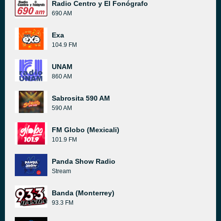
Radio Centro y El Fonógrafo
690 AM
Exa
104.9 FM
UNAM
860 AM
Sabrosita 590 AM
590 AM
FM Globo (Mexicali)
101.9 FM
Panda Show Radio
Stream
Banda (Monterrey)
93.3 FM