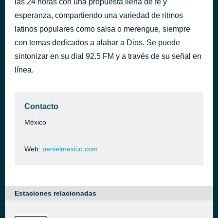
las 24 horas con una propuesta llena de fe y
Confiado
esperanza, compartiendo una variedad de ritmos
hace 43 minutos
Goyo; Indiomar
latinos populares como salsa o merengue, siempre
con temas dedicados a alabar a Dios. Se puede
sintonizar en su dial 92.5 FM y a través de su señal en
línea.
Contacto
México
Web:
penielmexico.com
Estaciones relacionadas