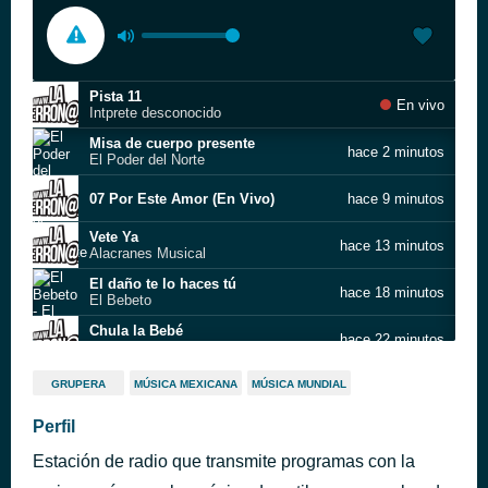
Pista 11
En vivo
Intprete desconocido
Misa de cuerpo presente
hace 2 minutos
El Poder del Norte
07 Por Este Amor (En Vivo)
hace 9 minutos
Vete Ya
hace 13 minutos
Alacranes Musical
El daño te lo haces tú
hace 18 minutos
El Bebeto
Chula la Bebé
hace 22 minutos
3BallMTY, Los HH & KW
Porque te quiero
hace 28 minutos
GRUPERA
MÚSICA MEXICANA
MÚSICA MUNDIAL
Grad Damen
Tu Magia
Perfil
hace 32 minutos
Los Primos MX
Estación de radio que transmite programas con la
Te Vas a Acordar
hace 37 minutos
Evoluxión