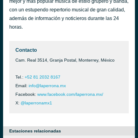
mejor y más popular música de estilo grupero y banda,
con un estupendo repertorio musical de gran calidad,
01 Himno Migrante
hace 41 minutos
además de información y noticieros durante las 24
horas.
Contacto
Cam. Real 3514, Granja Postal, Monterrey, México
Tel.:
+52 81 2032 8167
Email:
info@laperrona.mx
Facebook:
www.facebook.com/laperrona.mx/
X:
@laperronamx1
Estaciones relacionadas