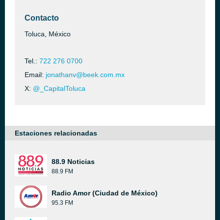
Contacto
Toluca, México
Tel.:
722 276 0700
Email:
jonathanv@beek.com.mx
X:
@_CapitalToluca
Estaciones relacionadas
88.9 Noticias
88.9 FM
Radio Amor (Ciudad de México)
95.3 FM