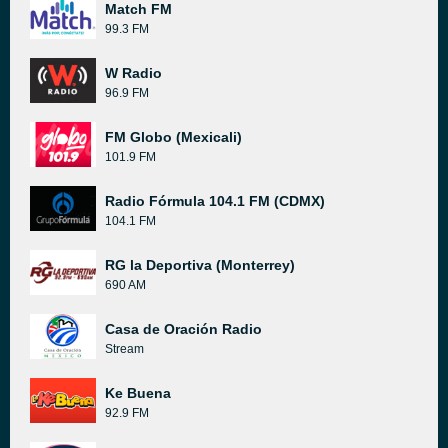
Match FM
99.3 FM
W Radio
96.9 FM
FM Globo (Mexicali)
101.9 FM
Radio Fórmula 104.1 FM (CDMX)
104.1 FM
RG la Deportiva (Monterrey)
690 AM
Casa de Oración Radio
Stream
Ke Buena
92.9 FM