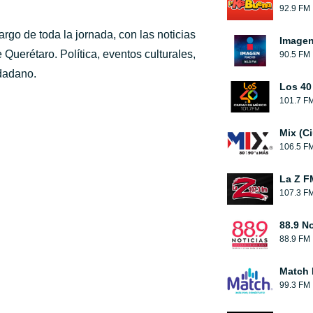
92.9 FM
argo de toda la jornada, con las noticias
Image
 Querétaro. Política, eventos culturales,
90.5 FM
udadano.
Los 40
101.7 F
Mix (C
106.5 F
La Z F
107.3 F
88.9 No
88.9 FM
Match
99.3 FM