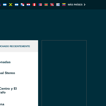
MÁS PAÍSES
UCHADO RECIENTEMENTE
ionadas
sal Stereo
Centro y El
afo
ena