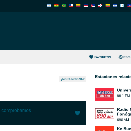
FAVORITOS
ESC
Estaciones relac
¿NO FUNCIONA?
Univer
88.1 FM
Radio 
lo comprobamos
Fonógr
690 AM
Me gusta (
0
)
(
0
)
Ke Bu