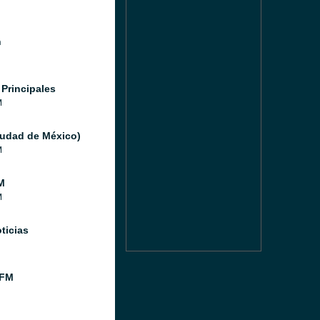
n
 Principales
M
iudad de México)
M
M
M
ticias
 FM