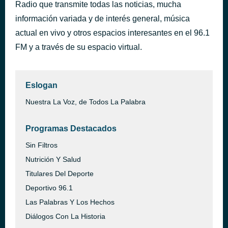
Radio que transmite todas las noticias, mucha
De primates, primitos y primores
hace 16 horas
información variada y de interés general, música
Radio Educación
actual en vivo y otros espacios interesantes en el 96.1
FM y a través de su espacio virtual.
Eslogan
Nuestra La Voz, de Todos La Palabra
Programas Destacados
Sin Filtros
Nutrición Y Salud
Titulares Del Deporte
Deportivo 96.1
Las Palabras Y Los Hechos
Diálogos Con La Historia