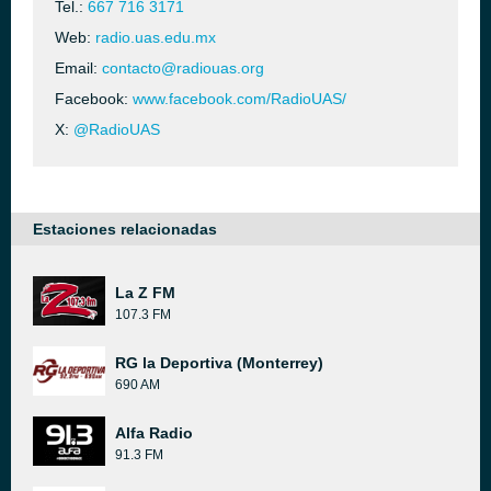
Tel.:
667 716 3171
Web:
radio.uas.edu.mx
Email:
contacto@radiouas.org
Facebook:
www.facebook.com/RadioUAS/
X:
@RadioUAS
Estaciones relacionadas
La Z FM
107.3 FM
RG la Deportiva (Monterrey)
690 AM
Alfa Radio
91.3 FM