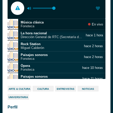
Música clásica
En vivo
Fonoteca
La hora nacional
hace 1 hora
Dirección General de RTC (Secretaría de Gobernación)
Rock Station
hace 2 horas
Miguel Calderón
Paisajes sonoros
hace 2 horas
Fonoteca
Ópera
hace 10 horas
Fonoteca
Paisajes sonoros
hace 11 horas
Fonoteca
Música infantil
hace 12 horas
ARTE & CULTURA
CULTURA
ENTREVISTAS
NOTICIAS
Fonoteca
UNIVERSITARIA
Ondas curiosas
hace 13 horas
Alethia Pérez
Perfil
Paisajes sonoros
hace 13 horas
Fonoteca