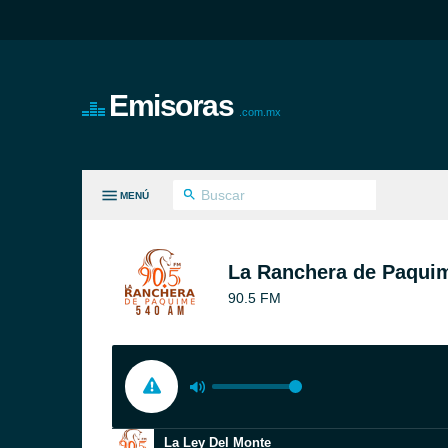
Emisoras
.com.mx
MENÚ
S GÉNEROS
La Ranchera de Paqui
90.5 FM
La Ley Del Monte