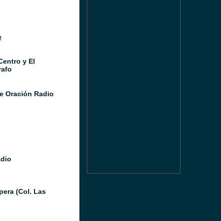
M
Centro y El
afo
e Oración Radio
adio
pera (Col. Las