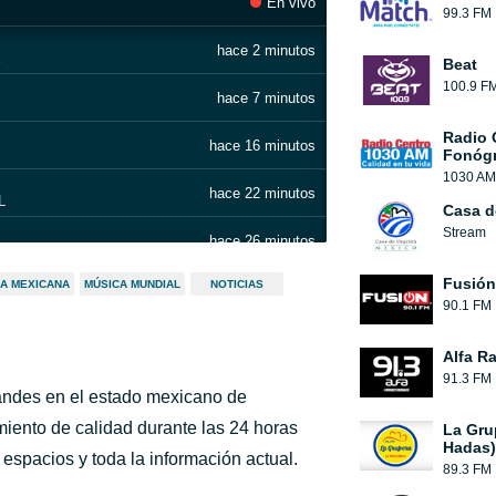
En vivo
99.3 FM
hace 2 minutos
É
Beat
100.9 F
hace 7 minutos
Radio 
hace 16 minutos
Fonógr
1030 AM
hace 22 minutos
L
Casa d
Stream
hace 26 minutos
Fusión
A MEXICANA
MÚSICA MUNDIAL
NOTICIAS
hace 30 minutos
90.1 FM
 Y P
hace 34 minutos
Alfa R
91.3 FM
hace 39 minutos
ndes en el estado mexicano de
iento de calidad durante las 24 horas
La Gru
hace 45 minutos
Hadas)
espacios y toda la información actual.
89.3 FM