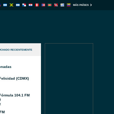
MÁS PAÍSES
UCHADO RECIENTEMENTE
ionadas
Felicidad (CDMX)
Fórmula 104.1 FM
)
M
 FM