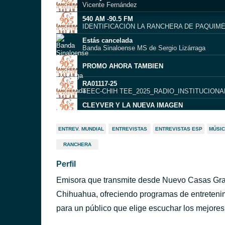
Vicente Fernández
540 AM -90.5 FM
IDENTIFICACIÓN LA RANCHERA DE PAQUIM
Estás cancelada
Banda Sinaloense MS de Sergio Lizárraga
PROMO AHORA TAMBIEN
RA01117-25
TEEC-CHIH TEE_2025_RADIO_INSTITUCIONA
CLEYVER Y LA NUEVA IMAGEN
LA SOLTERONA
Un Error
ENTREV. MUNDIAL
ENTREVISTAS
ENTREVISTAS ESP
MÚSIC
Estevie
RANCHERA
CAMPAÑA: SURTIDO DE UTILES ESCOLARES
PAPELERIA LA HORMIGA
Perfil
TAMBORES
EFECTO TAMBORES
Emisora que transmite desde Nuevo Casas Gra
JBMULTIMEDIA
Chihuahua, ofreciendo programas de entretenim
PROMO AQUI Y DONDE QUIERA
para un público que elige escuchar los mejores 