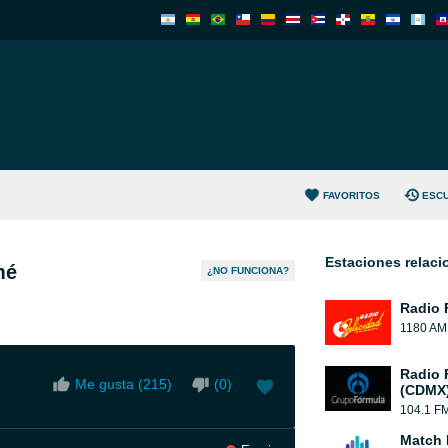
FAVORITOS
ESC
Estaciones relac
mé
¿NO FUNCIONA?
Radio 
1180 AM
Radio 
Me gusta (
215
)
(
0
)
(CDMX
104.1 F
Match