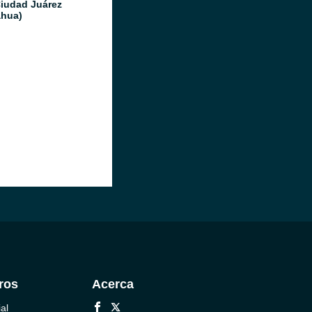
Ciudad Juárez
hua)
ros
Acerca
al