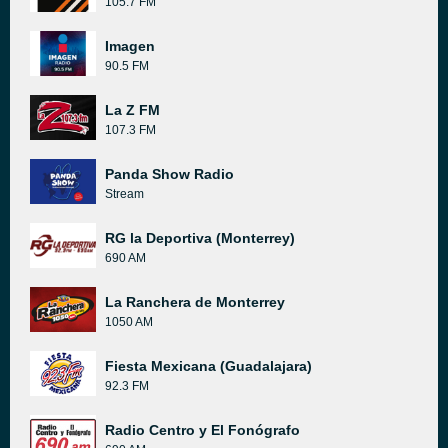
105.7 FM
Imagen
90.5 FM
La Z FM
107.3 FM
Panda Show Radio
Stream
RG la Deportiva (Monterrey)
690 AM
La Ranchera de Monterrey
1050 AM
Fiesta Mexicana (Guadalajara)
92.3 FM
Radio Centro y El Fonógrafo