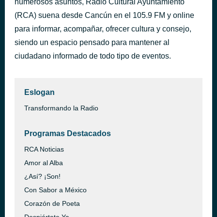
numerosos asuntos, Radio Cultural Ayuntamiento
Cornflake Girl
(RCA) suena desde Cancún en el 105.9 FM y online
hace 4 días
Tori Amos
para informar, acompañar, ofrecer cultura y consejo,
siendo un espacio pensado para mantener al
ciudadano informado de todo tipo de eventos.
Eslogan
Transformando la Radio
Programas Destacados
RCA Noticias
Amor al Alba
¿Así? ¡Son!
Con Sabor a México
Corazón de Poeta