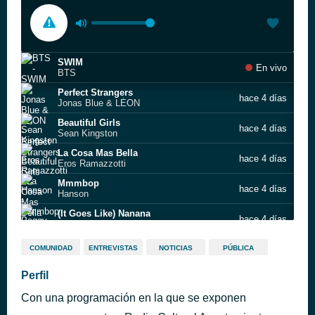
SWIM
En vivo
BTS
Perfect Strangers
hace 4 días
Jonas Blue & LÉON
Beautiful Girls
hace 4 días
Sean Kingston
La Cosa Mas Bella
hace 4 días
Eros Ramazzotti
Mmmbop
hace 4 días
Hanson
(It Goes Like) Nanana
hace 4 días
Peggy Gou
Young Wild and Free
hace 4 días
COMUNIDAD
ENTREVISTAS
NOTICIAS
PÚBLICA
Wiz Khalifa feat. Rae Sremmurd
All The Things She Said
Perfil
hace 4 días
t.A.T.u.
Con una programación en la que se exponen
Rayo de Sol (Raio de Sol)
hace 4 días
Chicos del Boulevard