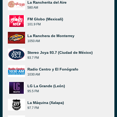
La Rancherita del Aire
580 AM
FM Globo (Mexicali)
101.9 FM
La Ranchera de Monterrey
1050 AM
Stereo Joya 93.7 (Ciudad de México)
93.7 FM
Radio Centro y El Fonógrafo
1030 AM
LG La Grande (León)
95.5 FM
La Máquina (Xalapa)
97.7 FM