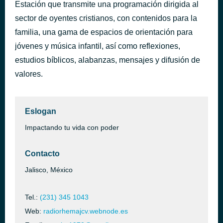
Estación que transmite una programación dirigida al
La Gloria Es De Papi
hace 10 horas
sector de oyentes cristianos, con contenidos para la
Representante
familia, una gama de espacios de orientación para
jóvenes y música infantil, así como reflexiones,
estudios bíblicos, alabanzas, mensajes y difusión de
valores.
Eslogan
Impactando tu vida con poder
Contacto
Jalisco, México
Tel.:
(231) 345 1043
Web:
radiorhemajcv.webnode.es