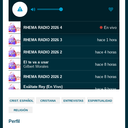
RHEMA RADIO 2026 4
En vivo
RHEMA RADIO 2026 3
hace 1 hora
RHEMA RADIO 2026 2
hace 4 horas
El te va a usar
hace 8 horas
Gilbert Morales
RHEMA RADIO 2026 2
hace 8 horas
Exáltate Rey (En Vivo)
hace 9 horas
Luigi Castro
SPA-LAT_LVA_0168_260812_BI
hace 10 horas
CRIST. ESPAÑOL
CRISTIANA
ENTREVISTAS
ESPIRITUALIDAD
PRODUCER JOSE CASTILLO
RELIGIÓN
RHEMA DIGITAL RADIO 2026 5
hace 10 horas
Perfil
Trigo Soy (En Vivo)
hace 10 horas
Grupo El Bálsamo