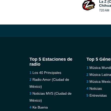
La Z (
Chihua
720 AM
Top 5 Estaciones de
Top 5 Géne
radio
Música Mundi
Los 40 Principales
Música Latin
Radio Amor (Ciudad de
Música Mexi
México)
Noticias
Noticias MVS (Ciudad de
Entrevistas
México)
Ke Buena