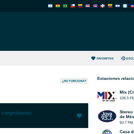
FAVORITOS
ESC
Estaciones relac
¿NO FUNCIONA?
Mix (C
106.5 F
Stereo
lo comprobamos
de Méx
93.7 FM
Me gusta (
2
)
(
0
)
Casa d