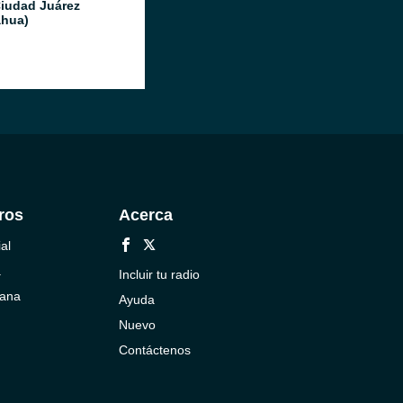
Ciudad Juárez
hua)
ros
Acerca
al
a
Incluir tu radio
cana
Ayuda
Nuevo
Contáctenos