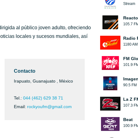
Stream
Reacto
105.7 F
rigida al público joven adulto, ofreciendo
oticias locales y sucesos mundiales, así
Radio 
1180 AM
FM Glo
101.9 F
Contacto
Image
Irapuato, Guanajuato , México
90.5 FM
Tel.:
044 (462) 629 38 71
La Z F
107.3 F
Email:
rockyoufm@gmail.com
Beat
100.9 F