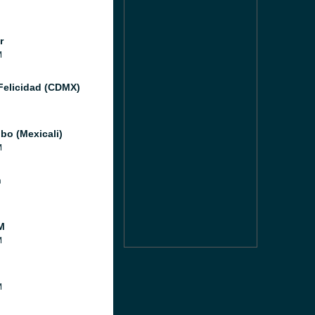
r
M
Felicidad (CDMX)
bo (Mexicali)
M
n
M
M
M