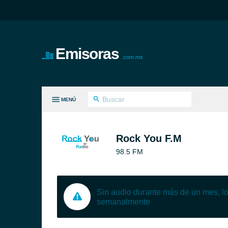
Emisoras
.com.mx
MENÚ
S GÉNEROS
Rock You F.M
98.5 FM
Sin audio durante más de un mes, 
semanalmente