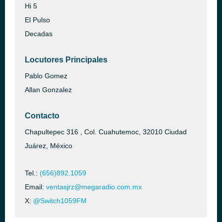
Hi 5
El Pulso
Decadas
Locutores Principales
Pablo Gomez
Allan Gonzalez
Contacto
Chapultepec 316 , Col. Cuahutemoc, 32010 Ciudad
Juárez, México
Tel.:
(656)892.1059
Email:
ventasjrz@megaradio.com.mx
X:
@Switch1059FM