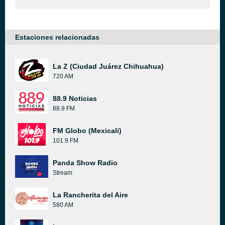
Estaciones relacionadas
La Z (Ciudad Juárez Chihuahua)
720 AM
88.9 Noticias
88.9 FM
FM Globo (Mexicali)
101.9 FM
Panda Show Radio
Stream
La Rancherita del Aire
580 AM