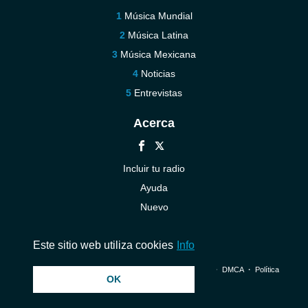
Música Mundial
Música Latina
Música Mexicana
Noticias
Entrevistas
Acerca
Incluir tu radio
Ayuda
Nuevo
Contáctenos
Este sitio web utiliza cookies
Info
© 2026 InstantAudio. Reservados todos los derechos. ・
DMCA
・
Política
OK
de privacidad