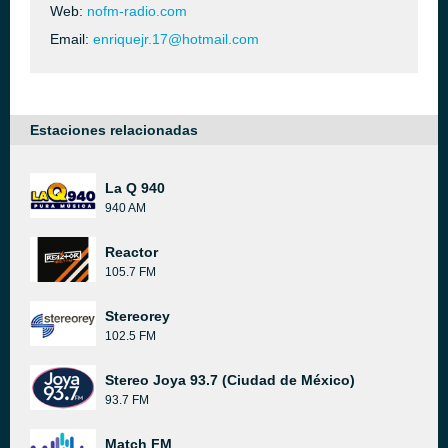
Web:
nofm-radio.com
Email:
enriquejr.17@hotmail.com
Estaciones relacionadas
La Q 940
940 AM
Reactor
105.7 FM
Stereorey
102.5 FM
Stereo Joya 93.7 (Ciudad de México)
93.7 FM
Match FM