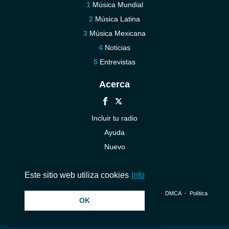
Música Mundial
Música Latina
Música Mexicana
Noticias
Entrevistas
Acerca
Incluir tu radio
Ayuda
Nuevo
Contáctenos
Este sitio web utiliza cookies
Info
© 2026 InstantAudio. Reservados todos los derechos. ・
DMCA
・
Política
OK
de privacidad