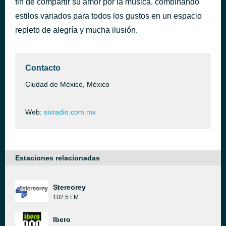
fin de compartir su amor por la música, combinando
Can We Still Be Friends
estilos variados para todos los gustos en un espacio
hace 1 hora
Todd Rundgren
repleto de alegría y mucha ilusión.
Contacto
Ciudad de México, México
Web:
sixradio.com.mx
Estaciones relacionadas
Stereorey
102.5 FM
Ibero