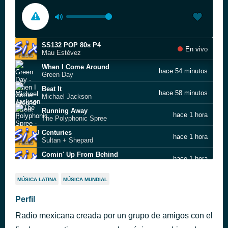
SS132 POP 80s P4
En vivo
Mau Estévez
When I Come Around
hace 54 minutos
Green Day
Beat It
hace 58 minutos
Michael Jackson
Running Away
hace 1 hora
The Polyphonic Spree
Centuries
hace 1 hora
Sultan + Shepard
Comin' Up From Behind
hace 1 hora
Marcy Playground
Strangers
hace 1 hora
MÚSICA LATINA
MÚSICA MUNDIAL
Sigrid
Under the Sun
Perfil
hace 1 hora
DIIV
Radio mexicana creada por un grupo de amigos con el
Vía Láctea
hace 1 hora
Zoé