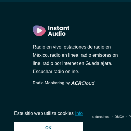
Radio en vivo, estaciones de radio en
México, radio en linea, radio emisoras on
line, radio por internet en Guadalajara.
)
Escuchar radio online.
Radio Monitoring by
Este sitio web utiliza cookies
Info
© 2026 InstantAudio. Reservados todos los derechos. ・
DMCA
・
P
OK