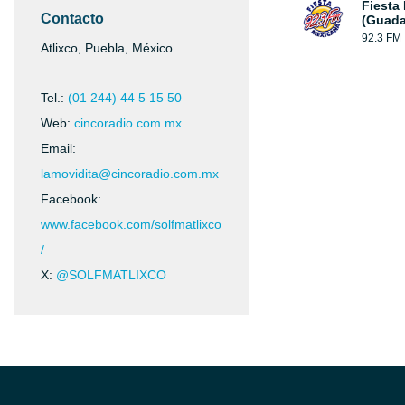
Fiesta
Contacto
(Guada
92.3 FM
Atlixco, Puebla, México
Tel.:
(01 244) 44 5 15 50
Web:
cincoradio.com.mx
Email:
lamovidita@cincoradio.com.mx
Facebook:
www.facebook.com/solfmatlixco
/
X:
@SOLFMATLIXCO