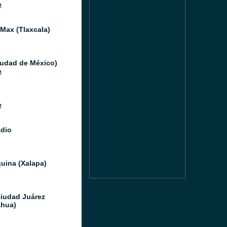
M
 Max (Tlaxcala)
iudad de México)
M
M
adio
uina (Xalapa)
Ciudad Juárez
hua)