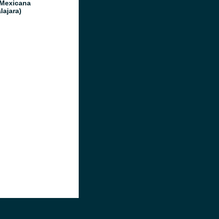
 Mexicana
lajara)