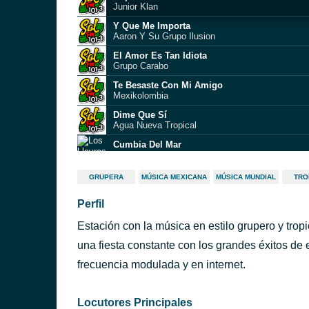
Junior Klan
Y Que Me Importa
Aaron Y Su Grupo Ilusion
El Amor Es Tan Idiota
Grupo Carabo
Te Besaste Con Mi Amigo
Mexikolombia
Dime Que Sí
Agua Nueva Tropical
Cumbia Del Mar
Los Llayras
X Files : X Files Theme
GRUPERA
MÚSICA MEXICANA
MÚSICA MUNDIAL
TRO
Multi-interprètes
Perfil
Enamorado De Un Fantasma
Liberación
Estación con la música en estilo grupero y trop
Una Historia Mal Contada
La Arrolladora Banda El Limón De Rene Camach
una fiesta constante con los grandes éxitos de
El Boleto
frecuencia modulada y en internet.
Majestad de la Sierra
Locutores Principales