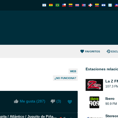
FAVORITOS
ESC
Estaciones relac
WEB
¿NO FUNCIONA?
La Z F
107.3 F
Ibero
Me gusta (
287
)
(
3
)
90.9 FM
Stereo
Popurrí Perlas del Sureste: Cozumel / La Chispita / Atlántico / Juguito de Piña / El Cable - Live Session