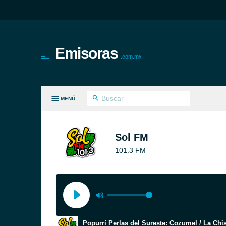
Emisoras
.com.mx
MENÚ
S GÉNEROS
Sol FM
101.3 FM