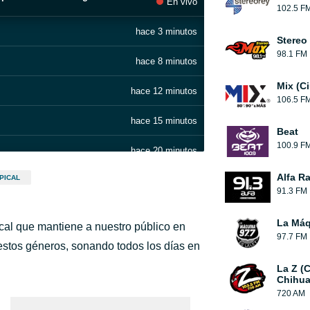
En vivo
102.5 F
hace 3 minutos
Stereo
98.1 FM
hace 8 minutos
Mix (C
hace 12 minutos
106.5 F
hace 15 minutos
Beat
100.9 F
hace 20 minutos
Alfa R
PICAL
hace 27 minutos
91.3 FM
hace 30 minutos
La Máq
ical que mantiene a nuestro público en
97.7 FM
hace 31 minutos
o
 estos géneros, sonando todos los días en
La Z (
hace 35 minutos
Chihua
720 AM