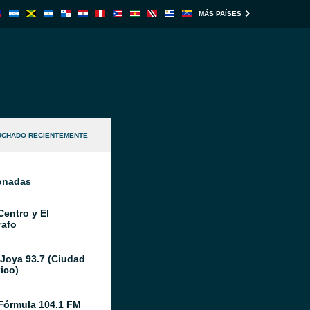
MÁS PAÍSES
UCHADO RECIENTEMENTE
ionadas
Centro y El
afo
 Joya 93.7 (Ciudad
ico)
Fórmula 104.1 FM