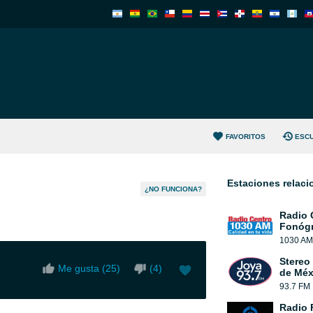
FAVORITOS
ESC
Estaciones relac
¿NO FUNCIONA?
Radio 
Fonógr
1030 AM
Stereo
Me gusta (
25
)
(
4
)
de Méx
93.7 FM
Radio 