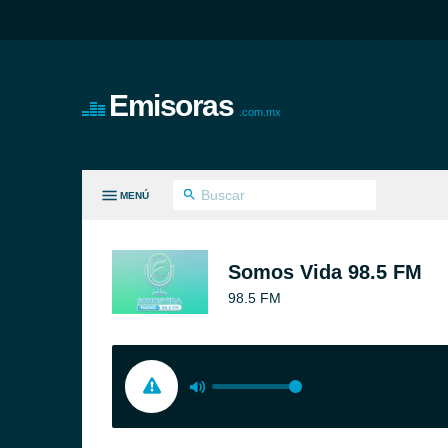
Emisoras
.com.mx
MENÚ
S GÉNEROS
Somos Vida 98.5 FM
98.5 FM