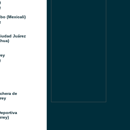
)
M
bo (Mexicali)
M
Ciudad Juárez
hua)
rey
M
chera de
rey
Deportiva
rrey)