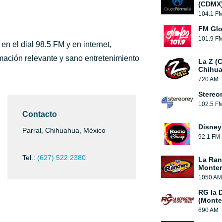
(CDMX
104.1 F
FM Glo
101.9 F
 el dial 98.5 FM y en internet,
mación relevante y sano entretenimiento
La Z (
Chihua
720 AM
Stereo
102.5 F
Contacto
Disney
Parral, Chihuahua, México
92.1 FM
Tel.:
(627) 522 2380
La Ran
Monter
1050 AM
RG la 
(Monte
690 AM