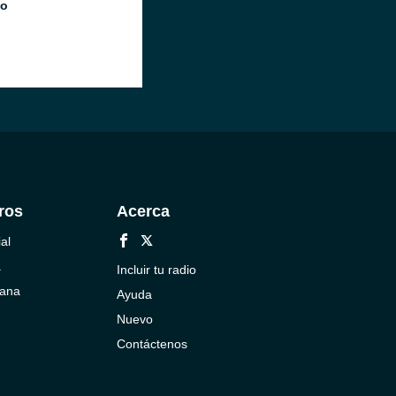
io
ros
Acerca
al
a
Incluir tu radio
cana
Ayuda
Nuevo
Contáctenos