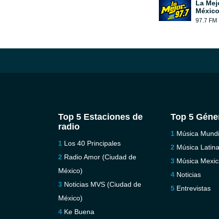
La Mej
México
97.7 FM
Top 5 Estaciones de
Top 5 Géne
radio
Música Mundi
Los 40 Principales
Música Latin
Radio Amor (Ciudad de
Música Mexi
México)
Noticias
Noticias MVS (Ciudad de
Entrevistas
México)
Ke Buena