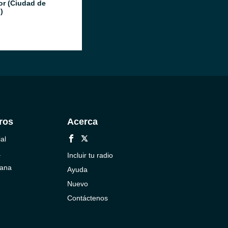
or (Ciudad de
)
ros
Acerca
al
a
Incluir tu radio
cana
Ayuda
Nuevo
Contáctenos