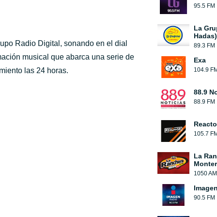
95.5 FM
La Gru
Hadas)
upo Radio Digital, sonando en el dial
89.3 FM
mación musical que abarca una serie de
Exa
imiento las 24 horas.
104.9 F
88.9 No
88.9 FM
Reacto
105.7 F
La Ran
Monter
1050 AM
Image
90.5 FM