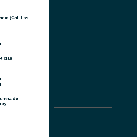
pera (Col. Las
M
ticias
r
M
chera de
rey
n