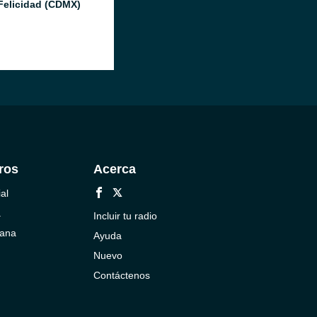
Felicidad (CDMX)
ros
Acerca
al
a
Incluir tu radio
cana
Ayuda
Nuevo
Contáctenos