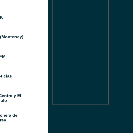
40
(Monterrey)
 FM
ticias
Centro y El
afo
chera de
rey