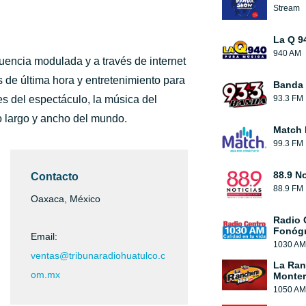
Stream
La Q 9
940 AM
uencia modulada y a través de internet
 de última hora y entretenimiento para
Banda 
es del espectáculo, la música del
93.3 FM
o largo y ancho del mundo.
Match
99.3 FM
88.9 No
Contacto
88.9 FM
Oaxaca, México
Radio 
Fonógr
Email:
1030 AM
ventas@tribunaradiohuatulco.c
La Ran
om.mx
Monter
1050 AM