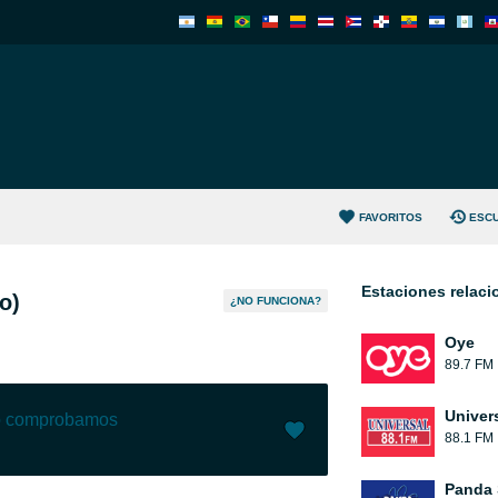
FAVORITOS
ESC
Estaciones relac
o)
¿NO FUNCIONA?
Oye
89.7 FM
Univer
lo comprobamos
88.1 FM
Me gusta (
6
)
(
0
)
Panda