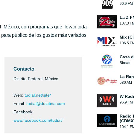
90.9 FM
La Z F
107.3 F
l, México, con programas que llevan toda
to para público de los gustos más variados
Mix (C
106.5 F
Casa d
Stream
Contacto
La Ranc
Distrito Federal, México
580 AM
Web:
tudial.net/site/
W Rad
96.9 FM
Email:
tudial@dulatina.com
Facebook:
Radio 
www.facebook.com/tudial/
(CDMX
104.1 F