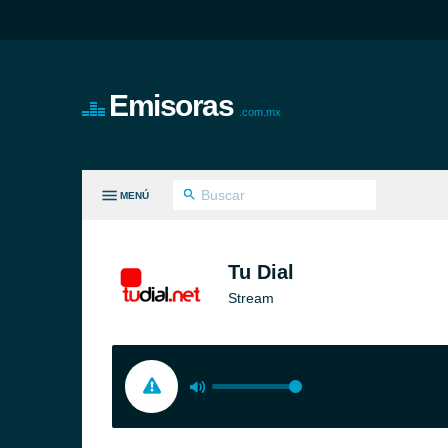
Emisoras
.com.mx
MENÚ
S GÉNEROS
Tu Dial
Stream