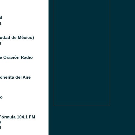
M
M
iudad de México)
M
e Oración Radio
herita del Aire
io
Fórmula 104.1 FM
)
M