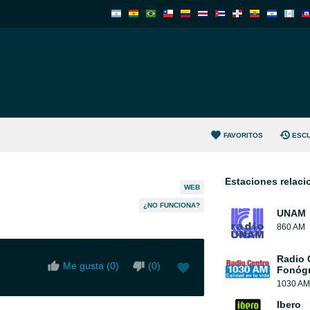
FAVORITOS
ESC
Estaciones relac
WEB
¿NO FUNCIONA?
UNAM
860 AM
Radio 
Me gusta (
0
)
(
0
)
Fonógr
1030 AM
Ibero