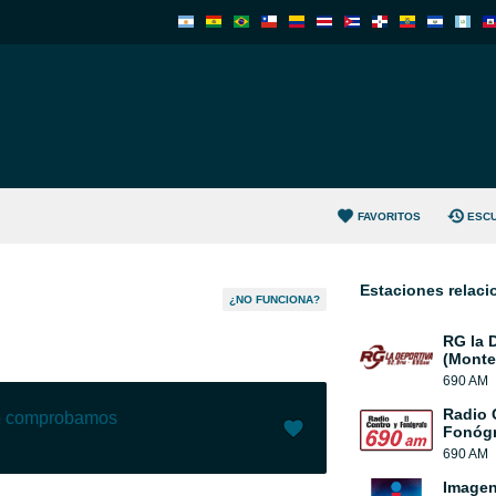
FAVORITOS
ESC
Estaciones relac
¿NO FUNCIONA?
RG la 
(Monte
690 AM
Radio 
lo comprobamos
Fonógr
690 AM
Me gusta (
10
)
(
1
)
Image