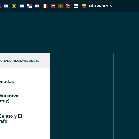
MÁS PAÍSES
UCHADO RECIENTEMENTE
ionadas
Deportiva
rrey)
Centro y El
afo
n