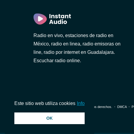
Radio en vivo, estaciones de radio en
México, radio en linea, radio emisoras on
line, radio por internet en Guadalajara.
Escuchar radio online.
)
Este sitio web utiliza cookies
Info
© 2026 InstantAudio. Reservados todos los derechos. ・
DMCA
・
P
OK