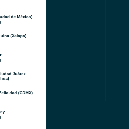
iudad de México)
M
uina (Xalapa)
r
M
Ciudad Juárez
hua)
Felicidad (CDMX)
rey
M