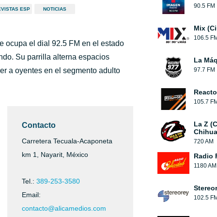
90.5 FM
VISTAS ESP
NOTICIAS
Mix (C
106.5 F
 ocupa el dial 92.5 FM en el estado
do. Su parrilla alterna espacios
La Máq
ner a oyentes en el segmento adulto
97.7 FM
Reacto
105.7 F
La Z (
Contacto
Chihua
Carretera Tecuala-Acaponeta
720 AM
km 1, Nayarit, México
Radio 
1180 AM
Tel.:
389-253-3580
Stereo
Email:
102.5 F
contacto@alicamedios.com