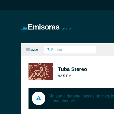
Emisoras
.com.mx
MENÚ
S GÉNEROS
Tuba Stereo
92.5 FM
Sin audio durante más de un mes, 
semanalmente