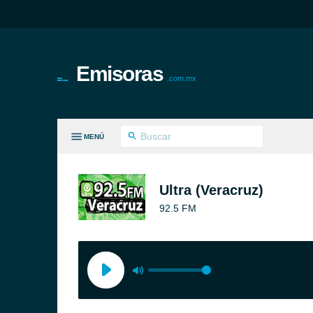
Emisoras
.com.mx
MENÚ
S GÉNEROS
Ultra (Veracruz)
92.5 FM