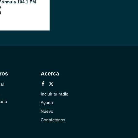
Fórmula 104.1 FM
)
M
ros
Acerca
al
a
Incluir tu radio
cana
Ayuda
Nuevo
Contáctenos