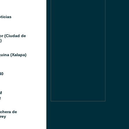
ticias
or (Ciudad de
)
uina (Xalapa)
40
M
M
chera de
rey