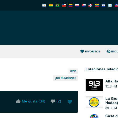
FAVORITOS
ESC
Estaciones relac
WEB
¿NO FUNCIONA?
Alfa R
91.3 FM
La Gru
Me gusta (
34
)
(
2
)
Hadas)
89.3 FM
Casa d