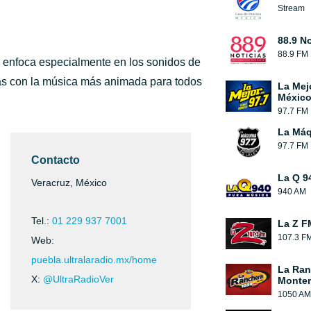
Stream
88.9 No
88.9 FM
 enfoca especialmente en los sonidos de
ías con la música más animada para todos
La Mej
México
97.7 FM
La Máq
97.7 FM
Contacto
La Q 9
Veracruz, México
940 AM
Tel.:
01 229 937 7001
La Z F
107.3 F
Web:
puebla.ultralaradio.mx/home
La Ran
X:
@UltraRadioVer
Monter
1050 AM