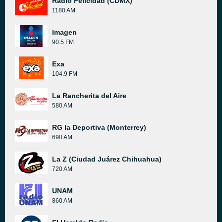
Radio Felicidad (CDMX)
1180 AM
Imagen
90.5 FM
Exa
104.9 FM
La Rancherita del Aire
580 AM
RG la Deportiva (Monterrey)
690 AM
La Z (Ciudad Juárez Chihuahua)
720 AM
UNAM
860 AM