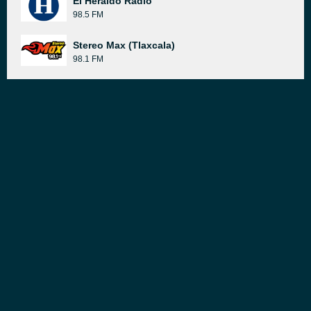
El Heraldo Radio
98.5 FM
Stereo Max (Tlaxcala)
98.1 FM