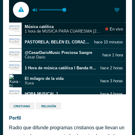
Música católica
En vivo
1 hora de MÚSICA PARA CUARESMA [2022] Athenas
PASTORELA; BELÉN EL CORAZÓN DE LA FAMILIA
hace 10 minutos
@CesarDarioMusic Preciosa Sangre
hace 1 hora
César Dario
1 Hora de música católica l Banda Huellas l Música de animación l Covers y temas originales
hace 2 horas
El milagro de la vida
hace 3 horas
Xuxa
HORA MUSICAL 1
hace 4 horas
NAVIDAD 1 L
hace 5 horas
CRISTIANO
RELIGIÓN
Tercer Cielo - Creere - Video Oficial
Perfil
hace 6 horas
tercercielotv
Radio que difunde programas cristianos que llevan un
Creciendo contigo mujer.
hace 7 horas