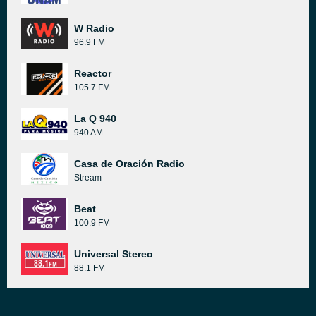
W Radio
96.9 FM
Reactor
105.7 FM
La Q 940
940 AM
Casa de Oración Radio
Stream
Beat
100.9 FM
Universal Stereo
88.1 FM