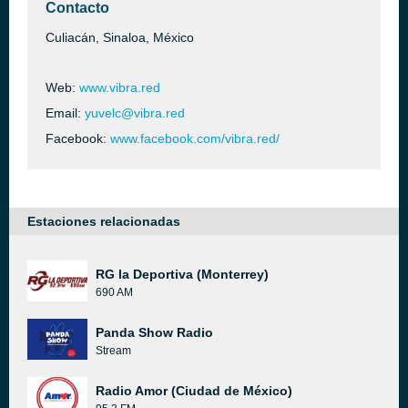
Contacto
Culiacán, Sinaloa, México
Web:
www.vibra.red
Email:
yuvelc@vibra.red
Facebook:
www.facebook.com/vibra.red/
Estaciones relacionadas
RG la Deportiva (Monterrey)
690 AM
Panda Show Radio
Stream
Radio Amor (Ciudad de México)