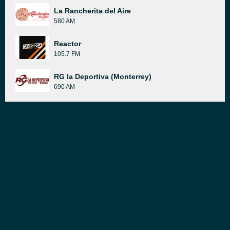
La Rancherita del Aire
580 AM
Reactor
105.7 FM
RG la Deportiva (Monterrey)
690 AM