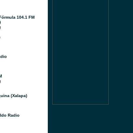
Fórmula 104.1 FM
)
M
n
adio
M
M
uina (Xalapa)
aldo Radio