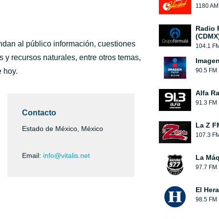
1180 AM
Radio 
(CDMX
dan al público información, cuestiones
104.1 F
 y recursos naturales, entre otros temas,
Image
 hoy.
90.5 FM
Alfa R
91.3 FM
Contacto
La Z F
Estado de México, México
107.3 F
Email:
info@vitalis.net
La Máq
97.7 FM
El Her
98.5 FM