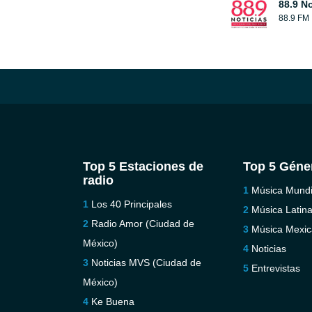
88.9 No
88.9 FM
Top 5 Estaciones de
Top 5 Géne
radio
Música Mundi
Los 40 Principales
Música Latin
Radio Amor (Ciudad de
Música Mexi
México)
Noticias
Noticias MVS (Ciudad de
Entrevistas
México)
Ke Buena