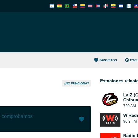
FAVORITOS
ESC
Estaciones relac
¿NO FUNCIONA?
La Z (
Chihua
720 AM
W Rad
lo comprobamos
96.9 FM
Me gusta (
0
)
(
0
)
Radio 