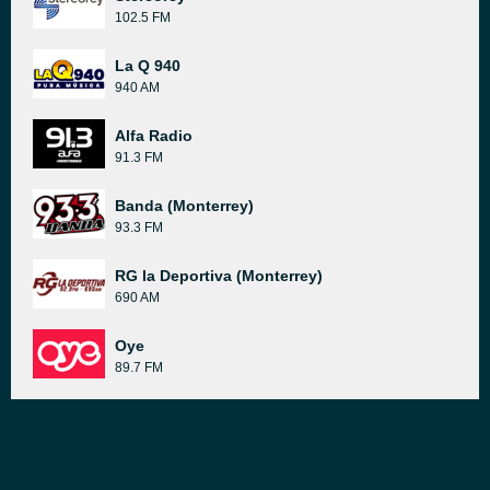
102.5 FM
La Q 940
940 AM
Alfa Radio
91.3 FM
Banda (Monterrey)
93.3 FM
RG la Deportiva (Monterrey)
690 AM
Oye
89.7 FM