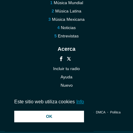
Música Mundial
Música Latina
Música Mexicana
Noticias
Entrevistas
Acerca
Incluir tu radio
Ayuda
Nuevo
Contáctenos
Este sitio web utiliza cookies
Info
© 2026 InstantAudio. Reservados todos los derechos. ・
DMCA
・
Política
OK
de privacidad