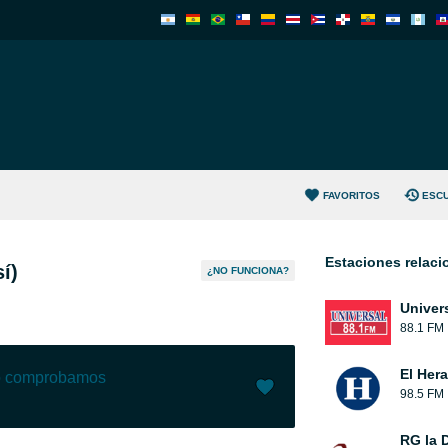
FAVORITOS
ESC
Estaciones relac
í)
¿NO FUNCIONA?
Univer
88.1 FM
El Her
lo comprobamos
98.5 FM
Me gusta (
50
)
(
3
)
RG la 