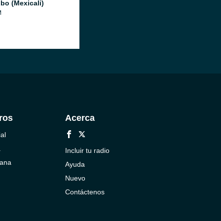
bo (Mexicali)
M
ros
Acerca
al
a
Incluir tu radio
cana
Ayuda
Nuevo
Contáctenos