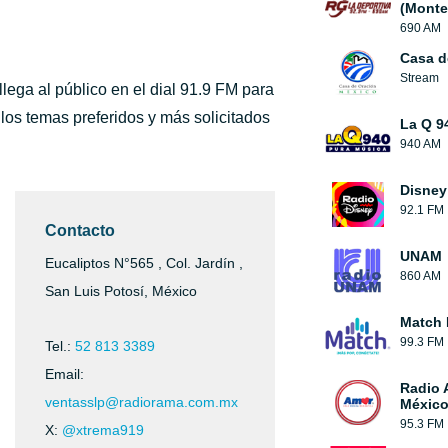
(Monte
690 AM
Casa d
Stream
ega al público en el dial 91.9 FM para
os temas preferidos y más solicitados
La Q 9
940 AM
Disney
92.1 FM
Contacto
UNAM
Eucaliptos N°565 , Col. Jardín ,
860 AM
San Luis Potosí, México
Match
99.3 FM
Tel.:
52 813 3389
Email:
Radio 
ventasslp@radiorama.com.mx
México
95.3 FM
X:
@xtrema919