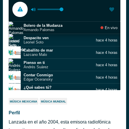
Bolero de la Mudanza
En vivo
Armando Palomas
Despacito ven
hace 4 horas
Leonel Soto
Caballito de mar
hace 4 horas
Lazcano Malo
Pienso en ti
hace 4 horas
Andrés Suárez
Contar Conmigo
hace 4 horas
Edgar Oceransky
¿Qué sabes tú?
hace 4 horas
Jefe de la M
Wish (live)
hace 4 horas
MÚSICA MEXICANA
MÚSICA MUNDIAL
Joshua Redman
High And Dry
Perfil
hace 10 horas
Jamie Cullum
Lanzada en el año 2004, esta emisora radiofónica
Tom's Dinner
hace 10 horas
Renaud Garcia‐Fons