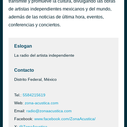
transmite y promueve la cultura, divulgando las obras
Drumme negrita
de artistas independientes mexicanos y del mundo,
hace 10 horas
Magos Herrera
además de las noticias de última hora, eventos,
conferencias y conciertos.
Eslogan
La radio del artista independiente
Contacto
Distrito Federal, México
Tel.:
5584215619
Web:
zona-acustica.com
Email:
radio@zonaacustica.com
Facebook:
www.facebook.com/ZonaAcustica/
X:
@ZonaAcustica