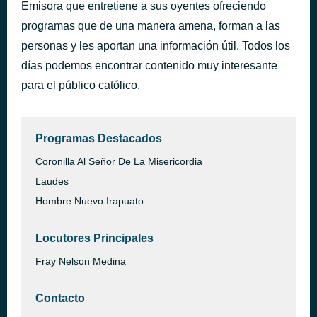
Emisora que entretiene a sus oyentes ofreciendo
Vuela
hace 58 minutos
programas que de una manera amena, forman a las
María José Bravo
personas y les aportan una información útil. Todos los
días podemos encontrar contenido muy interesante
para el público católico.
Programas Destacados
Coronilla Al Señor De La Misericordia
Laudes
Hombre Nuevo Irapuato
Locutores Principales
Fray Nelson Medina
Contacto