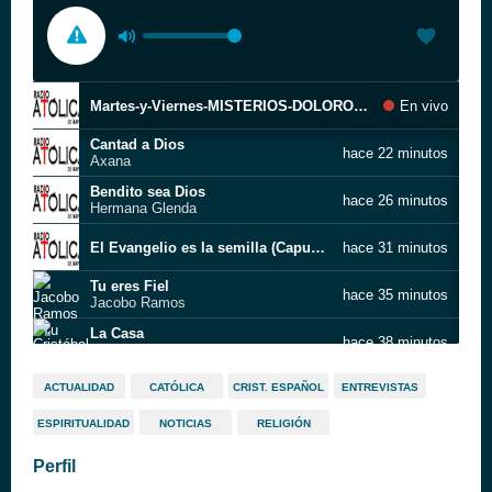
Martes-y-Viernes-MISTERIOS-DOLOROSOS
En vivo
Cantad a Dios
hace 22 minutos
Axana
Bendito sea Dios
hace 26 minutos
Hermana Glenda
El Evangelio es la semilla (Capuchinos Chile)
hace 31 minutos
Tu eres Fiel
hace 35 minutos
Jacobo Ramos
La Casa
hace 38 minutos
Cristóbal Fones
Quiero Ser Pan Coro Pascua Joven
hace 45 minutos
ACTUALIDAD
CATÓLICA
CRIST. ESPAÑOL
ENTREVISTAS
ESPIRITUALIDAD
NOTICIAS
RELIGIÓN
JMJ Río 2013 (Nico Montero)
hace 49 minutos
Id Y Haced Discípulos
Perfil
Santo Mi Dios - Video Oficial HD - Música Católica
hace 53 minutos
Siloé