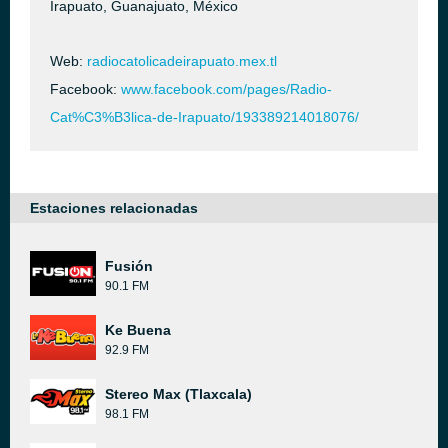
Irapuato, Guanajuato, México
Web:
radiocatolicadeirapuato.mex.tl
Facebook:
www.facebook.com/pages/Radio-
Cat%C3%B3lica-de-Irapuato/193389214018076/
Estaciones relacionadas
Fusión
90.1 FM
Ke Buena
92.9 FM
Stereo Max (Tlaxcala)
98.1 FM