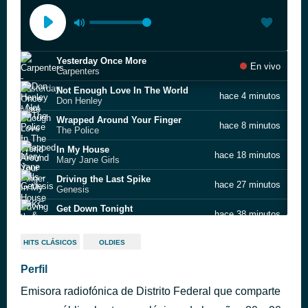
Yesterday Once More
En vivo
Carpenters
Not Enough Love In The World
hace 4 minutos
Don Henley
Wrapped Around Your Finger
hace 8 minutos
The Police
In My House
hace 18 minutos
Mary Jane Girls
Driving the Last Spike
hace 27 minutos
Genesis
Get Down Tonight
hace 38 minutos
KC & The Sunshine Band
Your Life Is Now
hace 45 minutos
HITS CLÁSICOS
OLDIES
John Mellencamp
Body And Soul
Perfil
hace 52 minutos
Anita Baker
Emisora radiofónica de Distrito Federal que comparte
Never Say Goodbye
hace 1 hora
Bon Jovi