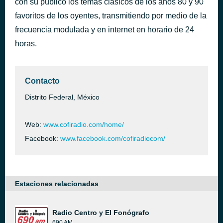
con su público los temas clásicos de los años 80 y 90
It's Only Love
favoritos de los oyentes, transmitiendo por medio de la
hace 1 hora
Simply Red
frecuencia modulada y en internet en horario de 24
horas.
Contacto
Distrito Federal, México
Web:
www.cofiradio.com/home/
Facebook:
www.facebook.com/cofiradiocom/
Estaciones relacionadas
Radio Centro y El Fonógrafo
690 AM